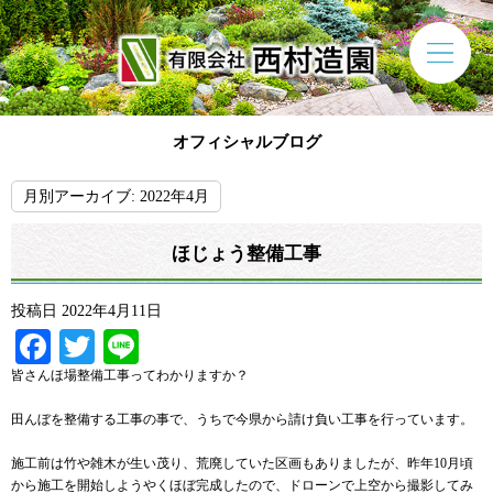
オフィシャルブログ
月別アーカイブ:
2022年4月
ほじょう整備工事
投稿日
2022年4月11日
Facebook
Twitter
Line
皆さんほ場整備工事ってわかりますか？
田んぼを整備する工事の事で、うちで今県から請け負い工事を行っています。
施工前は竹や雑木が生い茂り、荒廃していた区画もありましたが、昨年10月頃
から施工を開始しようやくほぼ完成したので、ドローンで上空から撮影してみ