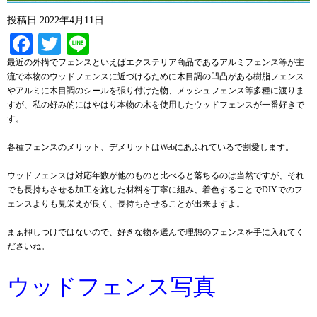
投稿日
2022年4月11日
Facebook
Twitter
Line
最近の外構でフェンスといえばエクステリア商品であるアルミフェンス等が主
流で本物のウッドフェンスに近づけるために木目調の凹凸がある樹脂フェンス
やアルミに木目調のシールを張り付けた物、メッシュフェンス等多種に渡りま
すが、私の好み的にはやはり本物の木を使用したウッドフェンスが一番好きで
す。
各種フェンスのメリット、デメリットはWebにあふれているで割愛します。
ウッドフェンスは対応年数が他のものと比べると落ちるのは当然ですが、それ
でも長持ちさせる加工を施した材料を丁寧に組み、着色することでDIYでのフ
ェンスよりも見栄えが良く、長持ちさせることが出来ますよ。
まぁ押しつけではないので、好きな物を選んで理想のフェンスを手に入れてく
ださいね。
ウッドフェンス写真