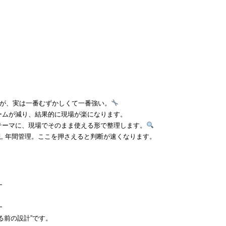
とが、実は一番むずかしくて一番強い。
ームが減り、結果的に現場が楽になります。
テーマに、現場でそのまま使える形で整理します。
景観, 年間管理。ここを押さえると判断が速くなります。
━
━
る前の設計”です。