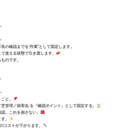
━
━
良の確認までを“作業”として固定します。
して使える状態で引き渡します。
るものです。
━
━
』こと。
芝管理／病害虫 を『確認ポイント』として固定する。
確認。これを崩さない。
ます。
来のコストが下がります。