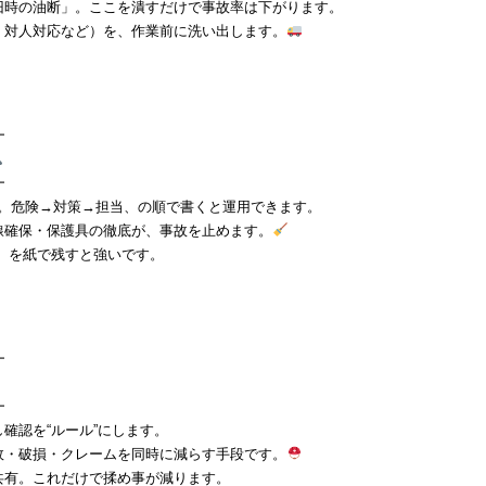
旧時の油断」。ここを潰すだけで事故率は下がります。
・対人対応など）を、作業前に洗い出します。
━
━
ます。危険→対策→担当、の順で書くと運用できます。
線確保・保護具の徹底が、事故を止めます。
）を紙で残すと強いです。
━
━
確認を“ルール”にします。
故・破損・クレームを同時に減らす手段です。
共有。これだけで揉め事が減ります。