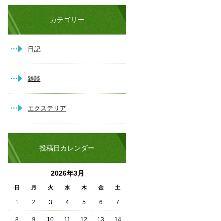
カテゴリー
日記
雑談
エクステリア
投稿日カレンダー
2026年3月
日
月
火
水
木
金
土
1
2
3
4
5
6
7
8
9
10
11
12
13
14