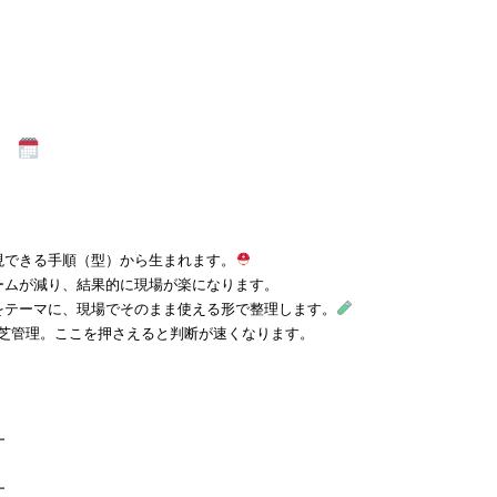
』
現できる手順（型）から生まれます。
ームが減り、結果的に現場が楽になります。
をテーマに、現場でそのまま使える形で整理します。
水, 芝管理。ここを押さえると判断が速くなります。
━
━