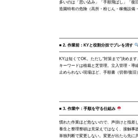
多いのは「思い込み」「手順飛ばし」「復
造園特有の危険（高所・粉じん・稼働設備
━━━━━━━━━━━━━━━━━━━
■ 2. 作業前：KYと役割分担でブレを消す
━━━━━━━━━━━━━━━━━━━
KYは短くてOK。ただし“対策まで”決め
キーワードは植栽と芝管理。立入管理・導
止められない現場ほど、手順書（切替/復旧
━━━━━━━━━━━━━━━━━━━
■ 3. 作業中：手順を守る仕組み
━━━━━━━━━━━━━━━━━━━
慣れた作業ほど危ないので、声掛けと指差し
養生と整理整頓は見栄えではなく、接触事
単独判断で変更しない。変更が出たら先に