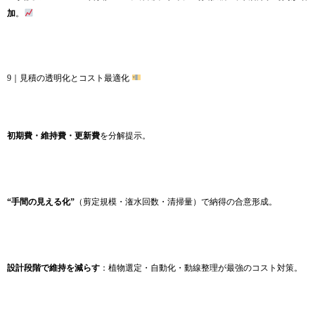
加
。
9｜見積の透明化とコスト最適化
初期費・維持費・更新費
を分解提示。
“手間の見える化”
（剪定規模・潅水回数・清掃量）で納得の合意形成。
設計段階で維持を減らす
：植物選定・自動化・動線整理が最強のコスト対策。