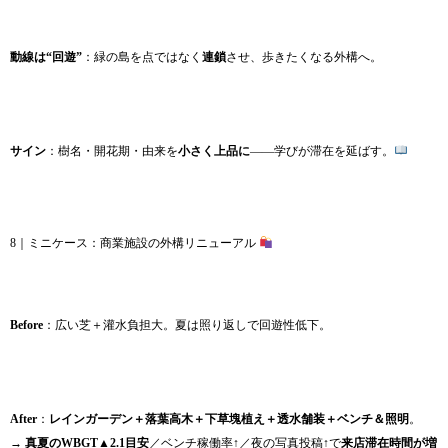
動線は“回遊”
：緑の島を点ではなく
連鎖
させ、歩きたくなる外構へ。
サイン
：樹名・開花期・由来を
小さく上品に
——学びが滞在を延ばす。
8｜ミニケース：商業施設の外構リニューアル
Before
：広い芝＋灌水負担大。夏は照り返しで回遊性低下。
After
：
レインガーデン＋落葉高木＋下草塊植え＋透水舗装＋ベンチ＆照明
。
→
真夏のWBGT▲2.1目安
／ベンチ稼働率↑／夜の写真投稿↑で
来店滞在時間が増