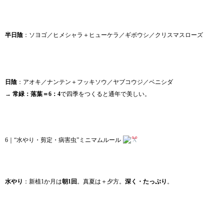
半日陰
：ソヨゴ／ヒメシャラ＋ヒューケラ／ギボウシ／クリスマスローズ
日陰
：アオキ／ナンテン＋フッキソウ／ヤブコウジ／ベニシダ
→
常緑：落葉＝6：4
で四季をつくると通年で美しい。
6｜“水やり・剪定・病害虫”ミニマムルール
水やり
：新植1か月は
朝1回
。真夏は＋夕方。
深く・たっぷり
。