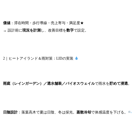
価値
：滞在時間・歩行導線・売上寄与・満足度★
→ 設計前に
現況を計測
し、改善目標を
数字
で設定。
2｜ヒートアイランド＆雨対策：LIDの実装
雨庭（レインガーデン）／透水舗装／バイオスウェイル
で雨水を
貯めて浸透
。
日陰設計
：落葉高木で夏は日陰、冬は採光。
蒸散冷却
で体感温度を下げる。