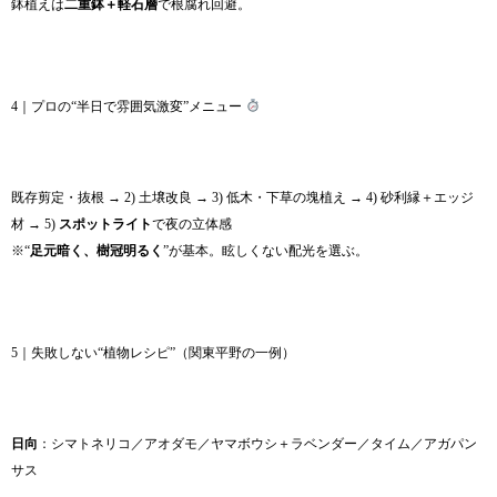
鉢植えは
二重鉢＋軽石層
で根腐れ回避。
4｜プロの“半日で雰囲気激変”メニュー
既存剪定・抜根 → 2) 土壌改良 → 3) 低木・下草の塊植え → 4) 砂利縁＋エッジ
材 → 5)
スポットライト
で夜の立体感
※“
足元暗く、樹冠明るく
”が基本。眩しくない配光を選ぶ。
5｜失敗しない“植物レシピ”（関東平野の一例）
日向
：シマトネリコ／アオダモ／ヤマボウシ＋ラベンダー／タイム／アガパン
サス