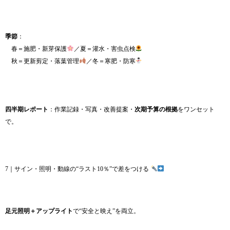
季節
：
春＝施肥・新芽保護
／夏＝灌水・害虫点検
秋＝更新剪定・落葉管理
／冬＝寒肥・防寒
四半期レポート
：作業記録・写真・改善提案・
次期予算の根拠
をワンセット
で。
7｜サイン・照明・動線の“ラスト10％”で差をつける
足元照明＋アップライト
で“安全と映え”を両立。