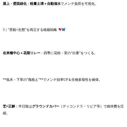
屋上・壁面緑化
：
軽量土壌＋自動潅水
でメンテ負荷を可視化。
3｜“景観×生態”を両立する植栽戦略
在来種中心＋花期リレー
：四季に花粉・実の“出番”をつくる。
**低木・下草の“塊植え”**でメンテ効率UP＆生物多様性を確保。
芝≠正解
：半日陰は
グラウンドカバー
（ディコンドラ・リピア等）で維持費を圧
縮。