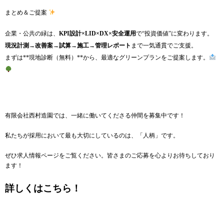
まとめ＆ご提案
企業・公共の緑は、
KPI設計×LID×DX×安全運用
で“投資価値”に変わります。
現況計測→改善案→試算→施工→管理レポート
まで一気通貫でご支援。
まずは**現地診断（無料）**から、最適なグリーンプランをご提案します。
有限会社西村造園では、一緒に働いてくださる仲間を募集中です！
私たちが採用において最も大切にしているのは、「人柄」です。
ぜひ求人情報ページをご覧ください。皆さまのご応募を心よりお待ちしており
ます！
詳しくはこちら！