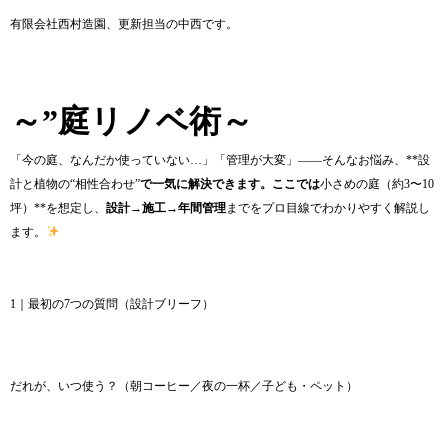
有限会社西村造園、更新担当の中西です。
～”庭リノベ術～
「今の庭、なんだか使っていない…」「管理が大変」——そんなお悩み、**設
計と植物の“相性合わせ”
で一気に解決できます。ここでは
小さめの庭（約3〜10
坪）**を想定し、
設計→施工→年間管理
までをプロ目線でわかりやすく解説し
ます。
1｜最初の7つの質問（設計ブリーフ）
だれが、いつ使う？（朝コーヒー／夜の一杯／子ども・ペット）