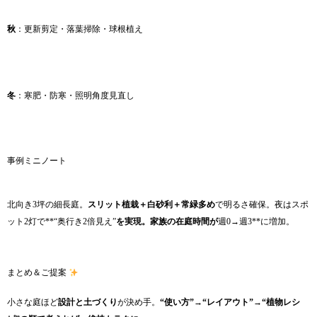
秋
：更新剪定・落葉掃除・球根植え
冬
：寒肥・防寒・照明角度見直し
事例ミニノート
北向き3坪の細長庭。
スリット植栽＋白砂利＋常緑多め
で明るさ確保。夜はスポ
ット2灯で**“奥行き2倍見え”
を実現。家族の在庭時間が
週0→週3**に増加。
まとめ＆ご提案
小さな庭ほど
設計と土づくり
が決め手。
“使い方”→“レイアウト”→“植物レシ