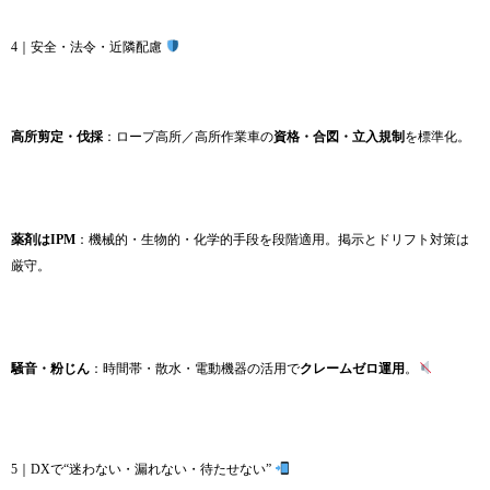
4｜安全・法令・近隣配慮
高所剪定・伐採
：ロープ高所／高所作業車の
資格・合図・立入規制
を標準化。
薬剤はIPM
：機械的・生物的・化学的手段を段階適用。掲示とドリフト対策は
厳守。
騒音・粉じん
：時間帯・散水・電動機器の活用で
クレームゼロ運用
。
5｜DXで“迷わない・漏れない・待たせない”