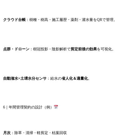
クラウド台帳
：樹種・樹高・施工履歴・薬剤・灌水量をQRで管理。
点群・ドローン
：樹冠投影・陰影解析で
剪定前後の効果
を可視化。
自動潅水×土壌水分センサ
：給水の
省人化＆適量化
。
6｜年間管理契約の設計（例）
月次
：除草・清掃・軽剪定・枯葉回収