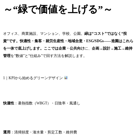
～“緑で価値を上げる”～
オフィス、商業施設、マンション、学校、公園。
緑は“コスト”ではなく“投
資”です。快適性・集客・就労生産性・地域合意・ESG/SDGs——造園はこれら
を一体で底上げします。ここでは企業・公共向け
に、
企画→設計→施工→維持
管理
を“数値”と“仕組み”で回す方法を解説します。
1｜KPIから始めるグリーンデザイン
快適性
：暑熱指数（WBGT）・日陰率・風通し
運用
：清掃頻度・潅水量・剪定工数・維持費