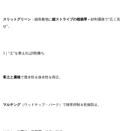
スリットグリーン
：細長敷地に
縦ストライプの植栽帯
＋砂利通路で“広く見
せ”。
3｜“土”を整えれば8割勝ち
客土と腐植
で透水性＆保水性を両立。
マルチング
（ウッドチップ・バーク）で雑草抑制＆乾燥防止。