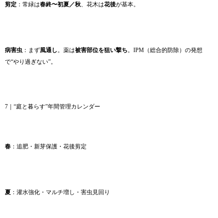
剪定
：常緑は
春終〜初夏／秋
、花木は
花後
が基本。
病害虫
：まず
風通し
。薬は
被害部位を狙い撃ち
。IPM（総合的防除）の発想
で“やり過ぎない”。
7｜“庭と暮らす”年間管理カレンダー
春
：追肥・新芽保護・花後剪定
夏
：灌水強化・マルチ増し・害虫見回り