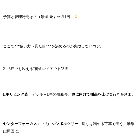
予算と管理時間は？（毎週10分 or 月1回）
ここで**“使い方＞見た目”**を決めるのが失敗しないコツ。
2｜3坪でも映える“黄金レイアウト”3選
L字リビング庭
：デッキ＋L字の植栽帯。
奥に向けて樹高を上げ
奥行きを演出。
センターフォーカス
：中央に
シンボルツリー
、周りは踏める下草で囲う。動線
は周回に。