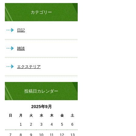
カテゴリー
日記
雑談
エクステリア
投稿日カレンダー
2025年9月
日
月
火
水
木
金
土
1
2
3
4
5
6
7
8
9
10
11
12
13