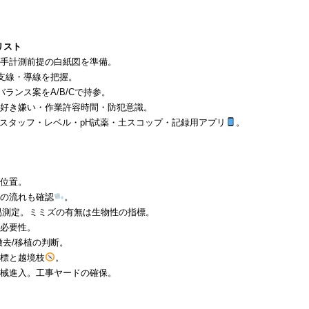
リスト
ば手計測前提の白紙図を準備。
/支線・導線を把握。
バランス案をA/B/Cで持参。
・好き嫌い・作業許容時間・防犯意識。
・スタッフ・レベル・pH試薬・土スコップ・記録用アプリ
。
灯位置。
いの流れも確認
。
簡易測定。ミミズの有無は生物性の指標。
の必要性。
撤去/移植の判断。
界標と越境枝
。
機械進入。工事ヤードの確保。