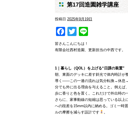
第17回造園雑学講座
投稿日
2025年9月19日
Facebook
Twitter
Line
皆さんこんにちは！
有限会社西村造園、更新担当の中西です。
1｜暮らし（QOL）を上げる“日課の装置”
朝、東面のデッキに差す斜光で体内時計が
導く——この一連の流れは気分転換→休息
分でも外に出る理由を与えること。例えば、
歩に香りと色を置く。これだけで外出時の
さらに、家事動線の短縮は思っている以上
への段差を15mm以内に納める。ゴミ一時
ルの摩擦を減らす設計です
。