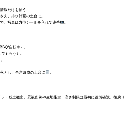
る情報だけを拾う。
押さえ、排水計画の土台に。
号で。写真は方位シールを入れて連番
。
BBQ/自転車）。
選んでもらう）。
）。
事録に落とし、合意形成の土台に
。
イレ・残土搬出。景観条例や生垣指定・高さ制限は最初に役所確認。後戻り