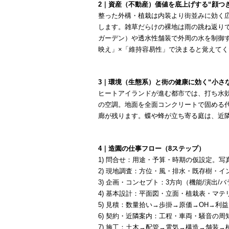
2｜資産（不動産）価値を底上げする“顔つき
整った外構・植栽は内装より街並みに効く
します。雑草だらけの裸地は雨の跳ね返り
ガーデン）や透水性舗装で外周の水を制御
映え」×「維持容易性」で決まると覚えてく
3｜環境（生態系）と街の健康に効く“小さ
ヒートアイランドが進む都市では、打ち水
の空調。地面を全面コンクリートで固める
廊が残ります。蝶や蜂が立ち寄る庭は、近
4｜造園の仕事フロー（8ステップ）
1) 問合せ：用途・予算・時期の仮設定。
2) 現地調査：方位・風・排水・既存樹・イ
3) 企画・コンセプト：3方向（機能/演出/
4) 基本設計：平面図・立面・植栽表・マテ
5) 見積：数量拾い→歩掛→原価→OH→利益
6) 契約・近隣案内：工程・車両・騒音の
7) 施工：土木→配管→電気→構造→舗装→