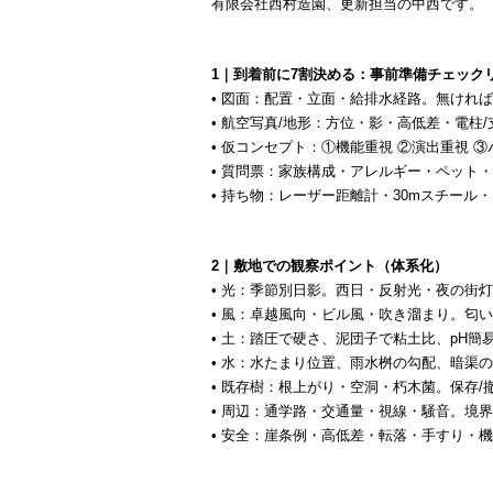
有限会社西村造園、更新担当の中西です。
1｜到着前に7割決める：事前準備チェック
• 図面：配置・立面・給排水経路。無けれ
• 航空写真/地形：方位・影・高低差・電柱
• 仮コンセプト：①機能重視 ②演出重視 ③
• 質問票：家族構成・アレルギー・ペット
• 持ち物：レーザー距離計・30mスチール
2｜敷地での観察ポイント（体系化）
• 光：季節別日影。西日・反射光・夜の街
• 風：卓越風向・ビル風・吹き溜まり。匂
• 土：踏圧で硬さ、泥団子で粘土比、pH
• 水：水たまり位置、雨水桝の勾配、暗渠
• 既存樹：根上がり・空洞・朽木菌。保存/
• 周辺：通学路・交通量・視線・騒音。境
• 安全：崖条例・高低差・転落・手すり・