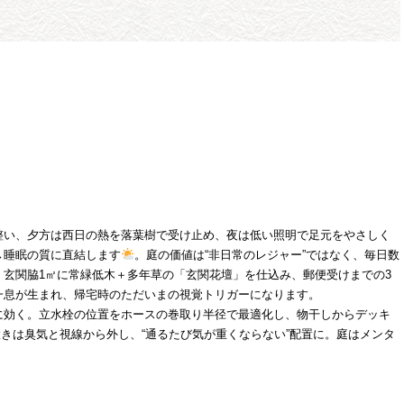
整い、夕方は西日の熱を落葉樹で受け止め、夜は低い照明で足元をやさしく
→睡眠の質に直結します
。庭の価値は“非日常のレジャー”ではなく、毎日数
玄関脇1㎡に常緑低木＋多年草の「玄関花壇」を仕込み、郵便受けまでの3
一息が生まれ、帰宅時のただいまの視覚トリガーになります。
に効く。立水栓の位置をホースの巻取り半径で最適化し、物干しからデッキ
置きは臭気と視線から外し、“通るたび気が重くならない”配置に。庭はメンタ