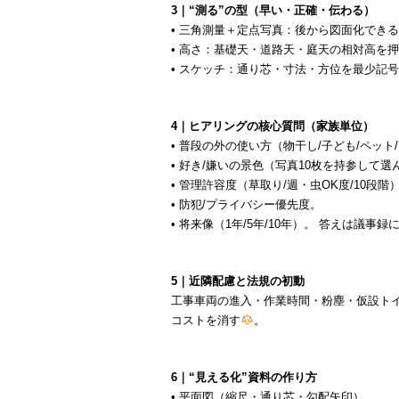
3｜“測る”の型（早い・正確・伝わる）
• 三角測量＋定点写真：後から図面化でき
• 高さ：基礎天・道路天・庭天の相対高を
• スケッチ：通り芯・寸法・方位を最少記
4｜ヒアリングの核心質問（家族単位）
• 普段の外の使い方（物干し/子ども/ペット/
• 好き/嫌いの景色（写真10枚を持参して
• 管理許容度（草取り/週・虫OK度/10段階
• 防犯/プライバシー優先度。
• 将来像（1年/5年/10年）。 答えは議
5｜近隣配慮と法規の初動
工事車両の進入・作業時間・粉塵・仮設ト
コストを消す
。
6｜“見える化”資料の作り方
• 平面図（縮尺・通り芯・勾配矢印）