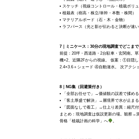
• スケッチ（視線コントロール・植栽ボリ
• 植栽表（樹高・株立/単幹・本数・株間）
• マテリアルボード（石・木・金物）
• ラフパース（光と影が伝わると決断が速
7｜ミニケース：30分の現地調査でどこま
前提：20坪・西道路・2台駐車・玄関南。
機×2、近隣2Fからの視線。 仮案：①目隠
2.4×3.6＋シェード ④自動潅水。 次ア
8｜NG集（回避策付き）
• 「全部お任せで」→価値観の誤差で揉め
• 「客土厚盛で解決」→層境界で水が止ま
• 「図面なしで着工」→仕上り差異：縮尺
まとめ：現地調査は仮説更新の場。観察→
骨格「植栽計画の科学」へ
。