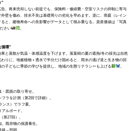
”
広告。将来売却しない前提でも、保険料・修繕費・空室リスクの抑制に寄与
で外壁を傷め、排水不良は基礎周りの劣化を早めます。逆に、雨庭（レイン
すると、建物寿命への良影響がデータとして積み重なる。資産価値は「写真
ださい
。
な循環”
効果と蒸散が気温・体感温度を下げます。落葉樹の夏の遮熱/冬の採光は自然
代わりに、地被植物＋透水で半分だけ固めると、雨水の逃げ道と生き物の回
隣の子どもに季節の学びを提供し、地域の生態リテラシーも上げる
。
写真・図面の取り寄せ。
ンフラを計測（第2回で詳細）。
バランス）でラフ案。
リアルボード。
（第27回）。
周知。既存物の保護養生。
植栽→照明。