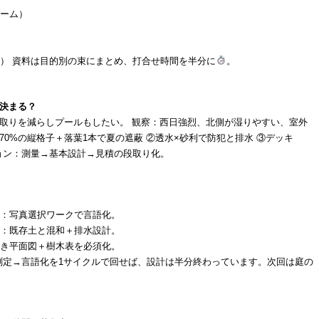
ューム）
い） 資料は目的別の束にまとめ、打合せ時間を半分に
。
で決まる？
草取りを減らしプールもしたい。 観察：西日強烈、北側が湿りやすい、室外
し70%の縦格子＋落葉1本で夏の遮蔽 ②透水×砂利で防犯と排水 ③デッキ
クション：測量→基本設計→見積の段取り化。
る：写真選択ワークで言語化。
る：既存土と混和＋排水設計。
付き平面図＋樹木表を必須化。
測定→言語化を1サイクルで回せば、設計は半分終わっています。次回は庭の