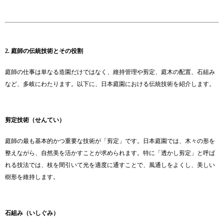
2. 庭師の伝統技術とその役割
庭師の仕事は単なる造園だけではなく、維持管理や剪定、庭木の配置、石組み
など、多岐にわたります。以下に、日本庭園における伝統技術を紹介します。
剪定技術（せんてい）
庭師の最も基本的かつ重要な技術が「剪定」です。日本庭園では、木々の形を
整えながら、自然美を活かすことが求められます。特に「透かし剪定」と呼ば
れる技法では、枝を間引いて光を適度に通すことで、風通しをよくし、美しい
樹形を維持します。
石組み（いしぐみ）