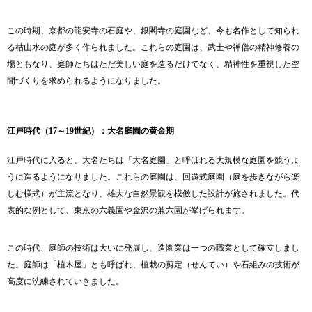
この時期、京都の龍安寺の石庭や、銀閣寺の庭園など、今も名作として知られ
る枯山水の庭が多く作られました。これらの庭園は、武士や禅僧の精神修養の
場ともなり、庭師たちはただ美しい庭を造るだけでなく、精神性を重視した空
間づくりを求められるようになりました。
江戸時代（17～19世紀）：大名庭園の黄金期
江戸時代に入ると、大名たちは「大名庭園」と呼ばれる大規模な庭園を競うよ
うに造るようになりました。これらの庭園は、回遊式庭園（庭を歩きながら楽
しむ様式）が主流となり、雄大な自然景観を模倣した設計が施されました。代
表的な例として、東京の六義園や金沢の兼六園が挙げられます。
この時代、庭師の技術は大いに発展し、造園業は一つの職業として確立しまし
た。庭師は「植木屋」とも呼ばれ、植栽の剪定（せんてい）や石組みの技術が
高度に洗練されていきました。