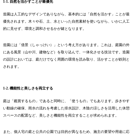
1-1. 自然を活かすことが最優先
造園は人工的なデザインでありながら、基本的には「自然を活かす」ことが最
優先されます。木々や石、土、水といった自然素材を使いながら、いかに人工
的に見せず、環境と調和させるかが鍵となります。
造園には「借景（しゃっけい）」という考え方があります。これは、庭園の外
にある風景（山や川、建物など）を取り込んで、一体化させる技法です。造園
の設計においては、庭だけでなく周囲の環境を読み取り、活かすことが鉄則と
されます。
1-2. 機能性と美しさを両立する
庭は「鑑賞するもの」であると同時に、「使うもの」でもあります。歩きやす
い動線の確保、雨水の流れを考慮した排水設計、木陰の涼しさを活用した休憩
スペースの配置など、美しさと機能性を両立することが求められます。
また、個人宅の庭と公共の公園では目的が異なるため、施主の要望や用途に応