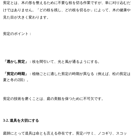
剪定とは、木の形を整えるために不要な枝を切る作業ですが、単に刈り込むだ
けではありません。「どの枝を残し、どの枝を切るか」によって、木の健康や
見た目が大きく変わります。
剪定のポイント：
「透かし剪定」
：枝を間引いて、光と風が通るようにする。
「剪定の時期」
：植物ごとに適した剪定の時期が異なる（例えば、松の剪定は
夏と冬の2回）。
剪定の技術を磨くことは、庭の美観を保つために不可欠です。
3-2. 道具を大切にする
庭師にとって道具は命とも言える存在です。剪定バサミ、ノコギリ、スコッ