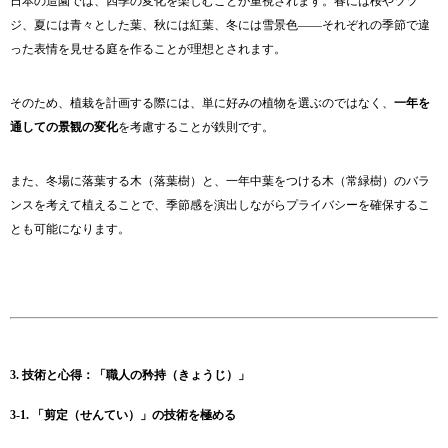
日本の造園では、四季の変化を楽しむことが重視されます。春には桜やツツ
ジ、夏には青々とした葉、秋には紅葉、冬には雪景色――それぞれの季節で違
った表情を見せる庭を作ることが理想とされます。
そのため、植栽を計画する際には、単に好みの植物を選ぶのではなく、
一年を
通しての景観の変化
を考慮することが鉄則です。
また、冬場に落葉する木（落葉樹）と、一年中葉をつける木（常緑樹）のバラ
ンスを考えて植えることで、季節感を演出しながらプライバシーを確保するこ
とも可能になります。
3. 技術と心得：「職人の矜持（きょうじ）」
3-1. 「剪定（せんてい）」の技術を極める