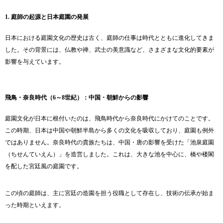
1. 庭師の起源と日本庭園の発展
日本における庭園文化の歴史は古く、庭師の仕事は時代とともに進化してきま
した。その背景には、仏教や禅、武士の美意識など、さまざまな文化的要素が
影響を与えています。
飛鳥・奈良時代（6～8世紀）：中国・朝鮮からの影響
庭園文化が日本に根付いたのは、飛鳥時代から奈良時代にかけてのことです。
この時期、日本は中国や朝鮮半島から多くの文化を吸収しており、庭園も例外
ではありません。奈良時代の貴族たちは、中国・唐の影響を受けた「池泉庭園
（ちせんていえん）」を造営しました。これは、大きな池を中心に、橋や楼閣
を配した宮廷風の庭園です。
この頃の庭師は、主に宮廷の造園を担う役職として存在し、技術の伝承が始ま
った時期といえます。