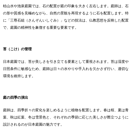
枯山水や池泉庭園では、石の配置が庭の印象を大きく左右します。庭師は、石
の形や質感を見極めながら、自然の景観を再現するように石を配置します。特
に「三尊石組（さんぞんいしぐみ）」などの技法は、仏教思想を反映した配置
で、庭園の精神性を象徴する重要な要素です。
苔（こけ）の管理
日本庭園では、苔が美しさを引き立てる要素として重視されます。苔は湿度や
日照条件に敏感なため、庭師は日々の水やりや手入れを欠かさず行い、適切な
環境を維持します。
庭の四季の演出
庭師は、四季折々の変化を楽しめるように植物を配置します。春は桜、夏は青
葉、秋は紅葉、冬は雪景色と、それぞれの季節に応じた美しさが際立つように
設計されるのが日本庭園の魅力です。