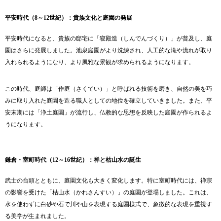
平安時代（8～12世紀）：貴族文化と庭園の発展
平安時代になると、貴族の邸宅に「寝殿造（しんでんづくり）」が普及し、庭
園はさらに発展しました。池泉庭園がより洗練され、人工的な滝や流れが取り
入れられるようになり、より風雅な景観が求められるようになります。
この時代、庭師は「作庭（さくてい）」と呼ばれる技術を磨き、自然の美を巧
みに取り入れた庭園を造る職人としての地位を確立していきました。また、平
安末期には「浄土庭園」が流行し、仏教的な思想を反映した庭園が作られるよ
うになります。
鎌倉・室町時代（12～16世紀）：禅と枯山水の誕生
武士の台頭とともに、庭園文化も大きく変化します。特に室町時代には、禅宗
の影響を受けた「枯山水（かれさんすい）」の庭園が登場しました。これは、
水を使わずに白砂や石で川や山を表現する庭園様式で、象徴的な表現を重視す
る美学が生まれました。