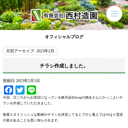
オフィシャルブログ
月別アーカイブ:
2023年2月
チラシ作成しました。
投稿日
2023年2月5日
Facebook
Twitter
Line
今回、日ごろからお世話になっている株式会社koopの徳永さんにかっこよいチ
ラシを作成していただきました。
毎度スタイリッシュな動画やチラシを拝見してるとプロと素人ではやはり雲泥
の差があることを思い知らされます。