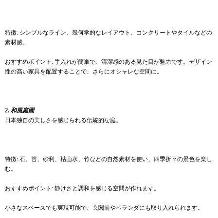
特徴: シンプルなライン、幾何学的なレイアウト、コンクリートやタイルなどの
素材感。
おすすめポイント: 手入れが簡単で、清潔感のある見た目が魅力です。デザイン
性の高い家具を配置することで、さらにオシャレな空間に。
2. 和風庭園
日本独自の美しさを感じられる伝統的な庭。
特徴: 石、苔、砂利、枯山水、竹などの自然素材を使い、四季折々の景色を楽し
む。
おすすめポイント: 静けさと調和を感じる空間が作れます。
小さなスペースでも実現可能で、玄関前やベランダにも取り入れられます。