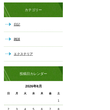
カテゴリー
日記
雑談
エクステリア
投稿日カレンダー
2026年8月
日
月
火
水
木
金
土
1
2
3
4
5
6
7
8