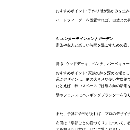
おすすめポイント: 手作り感が温かみを生
バードフィーダーを設置すれば、自然との
4. エンターテインメントガーデン
家族や友人と楽しい時間を過ごすための庭
特徴: ウッドデッキ、ベンチ、バーベキュ
おすすめポイント: 家族の絆を深める場と
選ぶデザインは、庭の大きさや使い方次第
たとえば、狭いスペースでは縦方向の活用
壁やフェンスにハンギングプランターを取
また、予算に余裕があれば、プロのデザイ
次回は「季節ごとの庭づくり」について、
アを知りたい方は、ぜひご覧ください。