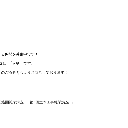
さる仲間を募集中です！
のは、「人柄」です。
まのご応募を心よりお待ちしております！
回造園雑学講座
第3回土木工事雑学講座
→