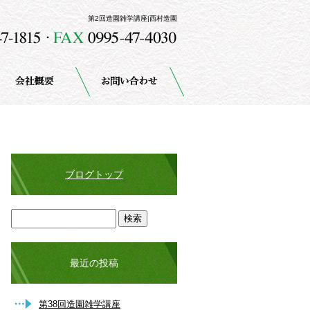
第2回造園雑学講座|西村造園
ブログトップ
最近の投稿
第38回造園雑学講座