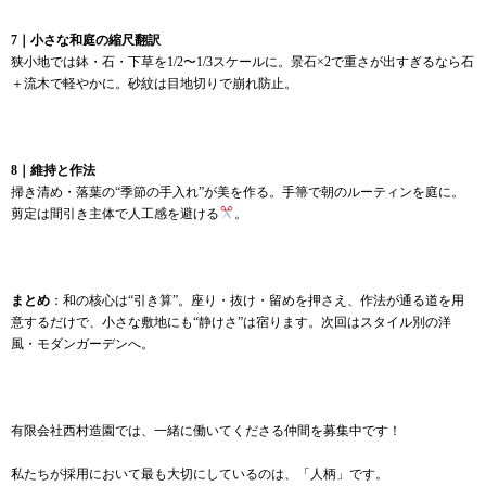
7｜小さな和庭の縮尺翻訳
狭小地では鉢・石・下草を1/2〜1/3スケールに。景石×2で重さが出すぎるなら石
＋流木で軽やかに。砂紋は目地切りで崩れ防止。
8｜維持と作法
掃き清め・落葉の“季節の手入れ”が美を作る。手箒で朝のルーティンを庭に。
剪定は間引き主体で人工感を避ける
。
まとめ
：和の核心は“引き算”。座り・抜け・留めを押さえ、作法が通る道を用
意するだけで、小さな敷地にも“静けさ”は宿ります。次回はスタイル別の洋
風・モダンガーデンへ。
有限会社西村造園では、一緒に働いてくださる仲間を募集中です！
私たちが採用において最も大切にしているのは、「人柄」です。