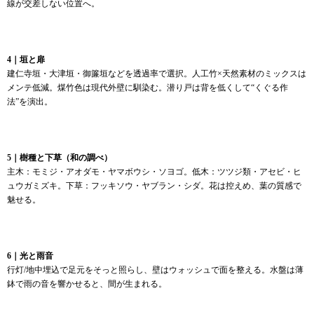
線が交差しない位置へ。
4｜垣と扉
建仁寺垣・大津垣・御簾垣などを透過率で選択。人工竹×天然素材のミックスは
メンテ低減。煤竹色は現代外壁に馴染む。潜り戸は背を低くして“くぐる作
法”を演出。
5｜樹種と下草（和の調べ）
主木：モミジ・アオダモ・ヤマボウシ・ソヨゴ。低木：ツツジ類・アセビ・ヒ
ュウガミズキ。下草：フッキソウ・ヤブラン・シダ。花は控えめ、葉の質感で
魅せる。
6｜光と雨音
行灯/地中埋込で足元をそっと照らし、壁はウォッシュで面を整える。水盤は薄
鉢で雨の音を響かせると、間が生まれる。