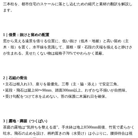
三本柱を、都市住宅のスケールに落とし込むための縮尺と素材の翻訳を解説し
ます。
1｜借景：抜けと留めの配置
窓から見える遠景を借りる位置に、低い抜け（低木・地被）と高い留め（主
木・垣）を置く。水平線を意識して、屋根・塀・石段の天端を揃えると静けさ
が生まれる。見せたくない物は縦格子70%でやわらかく遮蔽。
2｜石組の骨法
• 主石は根入れ1/3、座りを最優先。三尊（主・脇・添え）で安定三角。
• 延段・飛石は蹴上60〜90mm、踏面300mm以上。わずかな不揃いが自然味。
• 受け勾配をつけて水を止めない。苔の保護に木漏れ日を確保。
3｜露地・蹲踞（つくばい）
茶庭の露地は“気持ちを整える道”。手水鉢は地上H500mm前後、竹筧で柔らかく
吐水。飛石の止めを設け、柄杓置きの海（水受け）は小ぶりに。腰掛待合は視