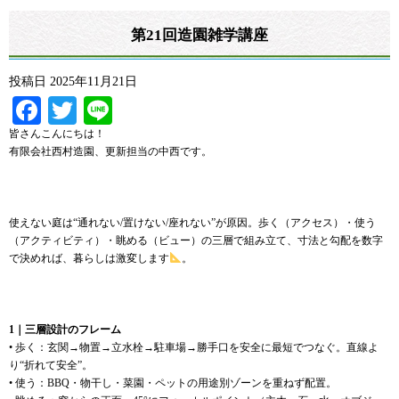
第21回造園雑学講座
投稿日
2025年11月21日
Facebook
Twitter
Line
皆さんこんにちは！
有限会社西村造園、更新担当の中西です。
使えない庭は“通れない/置けない/座れない”が原因。歩く（アクセス）・使う
（アクティビティ）・眺める（ビュー）の三層で組み立て、寸法と勾配を数字
で決めれば、暮らしは激変します
。
1｜三層設計のフレーム
• 歩く：玄関→物置→立水栓→駐車場→勝手口を安全に最短でつなぐ。直線よ
り“折れて安全”。
• 使う：BBQ・物干し・菜園・ペットの用途別ゾーンを重ねず配置。