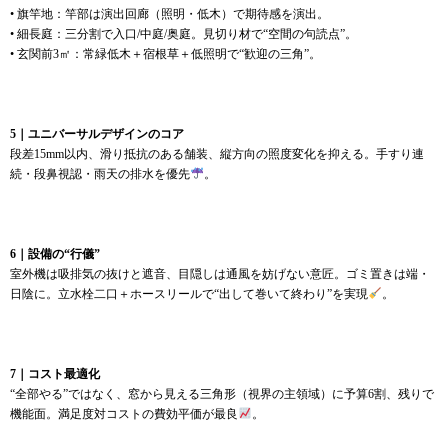
• 旗竿地：竿部は演出回廊（照明・低木）で期待感を演出。
• 細長庭：三分割で入口/中庭/奥庭。見切り材で“空間の句読点”。
• 玄関前3㎡：常緑低木＋宿根草＋低照明で“歓迎の三角”。
5｜ユニバーサルデザインのコア
段差15mm以内、滑り抵抗のある舗装、縦方向の照度変化を抑える。手すり連
続・段鼻視認・雨天の排水を優先
。
6｜設備の“行儀”
室外機は吸排気の抜けと遮音、目隠しは通風を妨げない意匠。ゴミ置きは端・
日陰に。立水栓二口＋ホースリールで“出して巻いて終わり”を実現
。
7｜コスト最適化
“全部やる”ではなく、窓から見える三角形（視界の主領域）に予算6割、残りで
機能面。満足度対コストの費効平価が最良
。