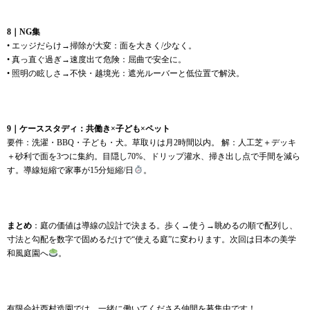
8｜NG集
• エッジだらけ→掃除が大変：面を大きく/少なく。
• 真っ直ぐ過ぎ→速度出て危険：屈曲で安全に。
• 照明の眩しさ→不快・越境光：遮光ルーバーと低位置で解決。
9｜ケーススタディ：共働き×子ども×ペット
要件：洗濯・BBQ・子ども・犬。草取りは月2時間以内。 解：人工芝＋デッキ
＋砂利で面を3つに集約。目隠し70%、ドリップ灌水、掃き出し点で手間を減ら
す。導線短縮で家事が15分短縮/日
。
まとめ
：庭の価値は導線の設計で決まる。歩く→使う→眺めるの順で配列し、
寸法と勾配を数字で固めるだけで“使える庭”に変わります。次回は日本の美学
和風庭園へ
。
有限会社西村造園では、一緒に働いてくださる仲間を募集中です！