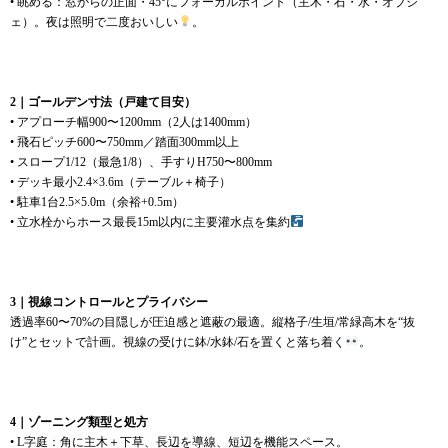
• 眺める：窓からの正面・45°にフォーカルポイント（主木・石・水・オブジ
ェ）。夜は照明で二度おいしい
。
2｜ゴールデン寸法（戸建て目安）
• アプローチ幅900〜1200mm（2人は1400mm）
• 飛石ピッチ600〜750mm／踏面300mm以上
• スロープ1/12（最急1/8）、手すりH750〜800mm
• デッキ最小2.4×3.6m（テーブル＋椅子）
• 駐車1台2.5×5.0m（余裕+0.5m）
• 立水栓からホース最長15m以内に主要灌水点を集約
3｜視線コントロールとプライバシー
透過率60〜70%の目隠しが圧迫感と遮蔽の最適。縦格子/生垣/常緑高木を“抜
け”とセットで計画。視線の受けに鉢/水鉢/石を置くと落ち着く
。
4｜ゾーニング類型と処方
• L字庭：角に主木＋下草、長辺を導線、短辺を機能スペース。