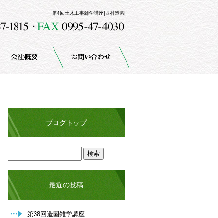
第4回土木工事雑学講座|西村造園
ブログトップ
最近の投稿
第38回造園雑学講座