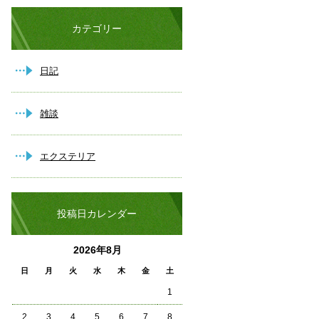
カテゴリー
日記
雑談
エクステリア
投稿日カレンダー
2026年8月
日
月
火
水
木
金
土
1
2
3
4
5
6
7
8