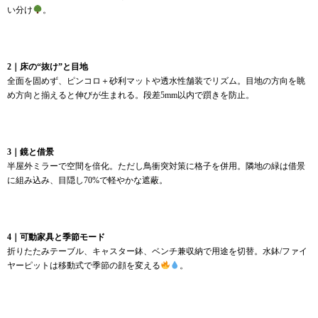
い分け
。
2｜床の“抜け”と目地
全面を固めず、ピンコロ＋砂利マットや透水性舗装でリズム。目地の方向を眺
め方向と揃えると伸びが生まれる。段差5mm以内で躓きを防止。
3｜鏡と借景
半屋外ミラーで空間を倍化。ただし鳥衝突対策に格子を併用。隣地の緑は借景
に組み込み、目隠し70%で軽やかな遮蔽。
4｜可動家具と季節モード
折りたたみテーブル、キャスター鉢、ベンチ兼収納で用途を切替。水鉢/ファイ
ヤーピットは移動式で季節の顔を変える
。