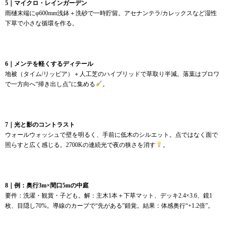
5｜マイクロ・レインガーデン
雨樋末端にφ600mm浅鉢＋洗砂で一時貯留。アセナンテラ/カレックスなど湿性
下草で小さな循環を作る。
6｜メンテを軽くするディテール
地被（タイム/リッピア）＋人工芝のハイブリッドで草取り半減。落葉はブロワ
で一方向へ“掃き出し点”に集める
。
7｜光と影のコントラスト
ウォールウォッシュで壁を明るく、手前に低木のシルエット。点ではなく面で
照らすと広く感じる。2700Kの連続光で夜の狭さを消す
。
8｜例：奥行3m×間口5mの中庭
要件：洗濯・観賞・子ども。解：主木1本＋下草マット、デッキ2.4×3.6、鏡1
枚、目隠し70%。導線のカーブで“先がある”錯覚。結果：体感奥行“+1.2倍”。