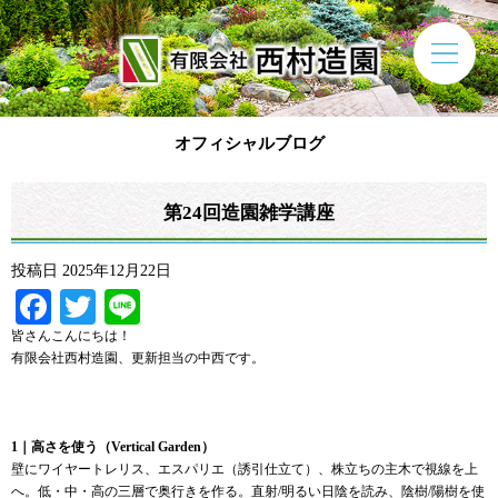
オフィシャルブログ
第24回造園雑学講座
投稿日
2025年12月22日
Facebook
Twitter
Line
皆さんこんにちは！
有限会社西村造園、更新担当の中西です。
1｜高さを使う（Vertical Garden）
壁にワイヤートレリス、エスパリエ（誘引仕立て）、株立ちの主木で視線を上
へ。低・中・高の三層で奥行きを作る。直射/明るい日陰を読み、陰樹/陽樹を使