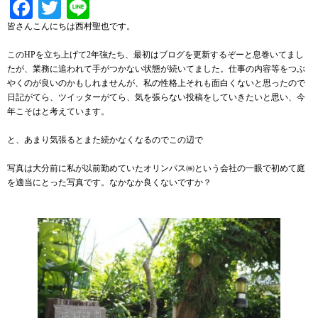
Facebook
Twitter
Line
皆さんこんにちは西村聖也です。
このHPを立ち上げて2年強たち、最初はブログを更新するぞーと息巻いてまし
たが、業務に追われて手がつかない状態が続いてました。仕事の内容等をつぶ
やくのが良いのかもしれませんが、私の性格上それも面白くないと思ったので
日記がてら、ツイッターがてら、気を張らない投稿をしていきたいと思い、今
年こそはと考えています。
と、あまり気張るとまた続かなくなるのでこの辺で
写真は大分前に私が以前勤めていたオリンパス㈱という会社の一眼で初めて庭
を適当にとった写真です。なかなか良くないですか？