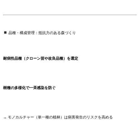
品種・構成管理：抵抗力のある森づくり
耐病性品種（クローン苗や改良品種）を選定
樹種の多様化で一斉感染を防ぐ
→ モノカルチャー（単一種の植林）は病害発生のリスクを高める