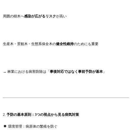
周囲の樹木へ
感染が広がるリスク
が高い
生産木・景観木・生態系保全木の
健全性維持
のためにも重要
→ 林業における病害防除は「
事後対応ではなく事前予防が基本
」
2.
予防の基本原則：3つの視点から見る病気対策
環境管理：病原体の繁殖を防ぐ