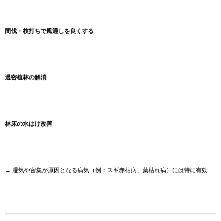
間伐・枝打ちで風通しを良くする
過密植林の解消
林床の水はけ改善
→ 湿気や密集が原因となる病気（例：スギ赤枯病、葉枯れ病）には特に有効