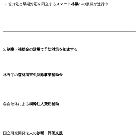
→ 省力化と早期対応を両立する
スマート林業
への展開が進行中
5.
制度・補助金の活用で予防対策を加速する
林野庁の
森林病害虫防除事業補助金
各自治体による
樹幹注入費用補助
国立研究開発法人の
診断・評価支援