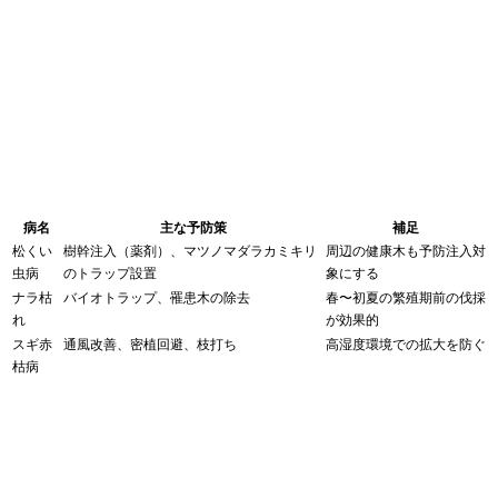
病名
主な予防策
補足
松くい
樹幹注入（薬剤）、マツノマダラカミキリ
周辺の健康木も予防注入対
虫病
のトラップ設置
象にする
ナラ枯
バイオトラップ、罹患木の除去
春〜初夏の繁殖期前の伐採
れ
が効果的
スギ赤
通風改善、密植回避、枝打ち
高湿度環境での拡大を防ぐ
枯病