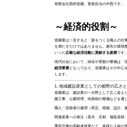
有限会社西村造園、更新担当の中西です。
～経済的役割～
造園業は一見すると「庭をつくる職人の仕
を満たすだけではありません。都市の環境
いった
広範な経済活動に貢献する産業
です
現代社会において、緑化や景観の整備は「
経済要素
となっており、造園業はその中心
します。
1. 地域建設産業としての裾野の広さ
造園業は、建設業の一分野として広く捉え
園工事、公園管理、街路樹の整備などを通
職人・技能者の雇用（剪定、植栽、設計、
関連産業への発注（苗木、石材、舗装資材
季節労働や高齢者就業など、多様な人材の