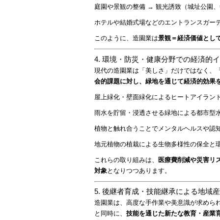
庭園や景観の整備 → 観光誘致（城址公園
ホテルや結婚式場などのエントランスガーデ
このように、造園業は
景観＝経済価値とし
4. 環境・防災・健康分野での経済的
現代の造園業は「美しさ」だけではなく、
会的課題に対し、緑地を通じて経済的効果
屋上緑化・壁面緑化によるヒートアイラン
雨水を貯留・浸透させる緑地による都市型
植物と触れ合うことでメンタルヘルスや認
地元植物の植栽による生物多様性の保全と
これらの取り組みは、
医療費削減や災害リ
対象
となりつつあります。
5. 後継者育成・技能継承による地域
造園業は、高度な手作業や美意識が求めら
と同時に、
技能を通じた新たな教育・産業