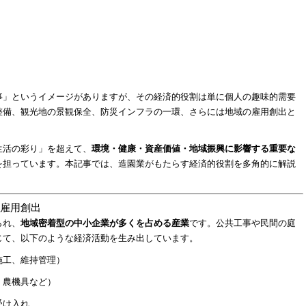
事」というイメージがありますが、その経済的役割は単に個人の趣味的需要
整備、観光地の景観保全、防災インフラの一環、さらには地域の雇用創出と
。
生活の彩り」を超えて、
環境・健康・資産価値・地域振興に影響する重要な
を担っています。本記事では、造園業がもたらす経済的役割を多角的に解説
と雇用創出
られ、
地域密着型の中小企業が多くを占める産業
です。公共工事や民間の庭
じて、以下のような経済活動を生み出しています。
施工、維持管理）
、農機具など）
受け入れ