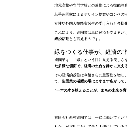
地元高校や専門学校との連携による技能教
若手造園家によるデザイン提案やコンペの
女性や外国人技能実習生の受け入れと多様
これにより、造園業は単に経済を支えるだ
経済活動
とも言えるのです。
緑をつくる仕事が、経済の“
造園業は、「緑」という目に見える美しさ
た多様な側面で、経済の土台を静かに支え
その経済的役割は今後さらに重要性を増し
て、
造園業の活躍の場はますます広がって
“一本の木を植えることが、まちの未来を育
有限会社西村造園では、一緒に働いてくだ
私たちが採用において最も大切にしている