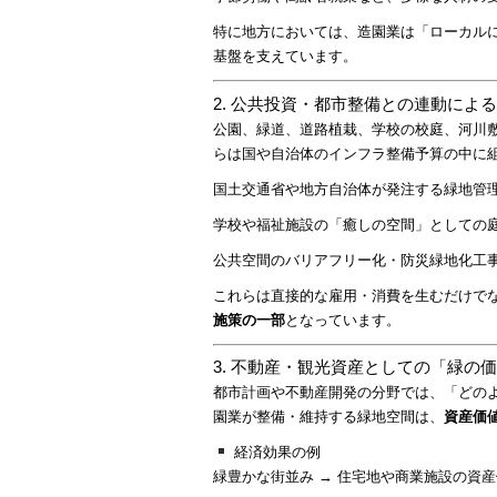
特に地方においては、造園業は「ローカル
基盤を支えています。
2. 公共投資・都市整備との連動によ
公園、緑道、道路植栽、学校の校庭、河川
らは国や自治体のインフラ整備予算の中に
国土交通省や地方自治体が発注する緑地管
学校や福祉施設の「癒しの空間」としての
公共空間のバリアフリー化・防災緑地化工
これらは直接的な雇用・消費を生むだけで
施策の一部
となっています。
3. 不動産・観光資産としての「緑の
都市計画や不動産開発の分野では、「どの
園業が整備・維持する緑地空間は、
資産価
経済効果の例
緑豊かな街並み → 住宅地や商業施設の資