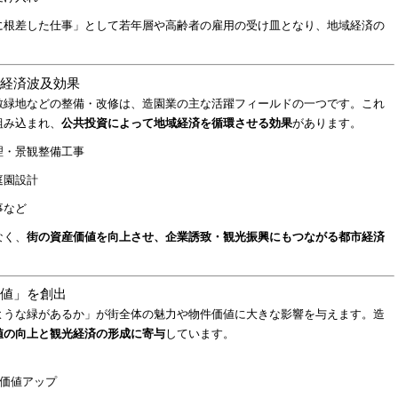
に根差した仕事」として若年層や高齢者の雇用の受け皿となり、地域経済の
る経済波及効果
敷緑地などの整備・改修は、造園業の主な活躍フィールドの一つです。これ
組み込まれ、
公共投資によって地域経済を循環させる効果
があります。
理・景観整備工事
庭園設計
事など
なく、
街の資産価値を向上させ、企業誘致・観光振興にもつながる都市経済
価値」を創出
ような緑があるか」が街全体の魅力や物件価値に大きな影響を与えます。造
値の向上と観光経済の形成に寄与
しています。
産価値アップ