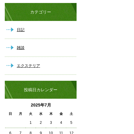
カテゴリー
日記
雑談
エクステリア
投稿日カレンダー
2025年7月
日
月
火
水
木
金
土
1
2
3
4
5
6
7
8
9
10
11
12