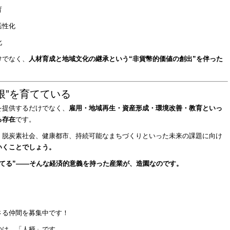
育
活性化
化
けでなく、
人材育成と地域文化の継承という“非貨幣的価値の創出”を伴った
根”を育てている
を提供するだけでなく、
雇用・地域再生・資産形成・環境改善・教育といっ
る存在
です。
、脱炭素社会、健康都市、持続可能なまちづくりといった未来の課題に向け
いくことでしょう。
てる”――そんな経済的意義を持った産業が、造園なのです。
さる仲間を募集中です！
のは、「人柄」です。