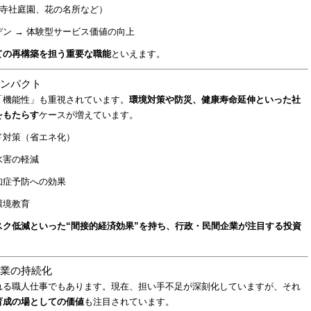
、寺社庭園、花の名所など）
ン → 体験型サービス価値の向上
ての再構築を担う重要な職能
といえます。
インパクト
「機能性」も重視されています。
環境対策や防災、健康寿命延伸といった社
をもたらす
ケースが増えています。
ド対策（省エネ化）
水害の軽減
知症予防への効果
環境教育
スク低減といった“間接的経済効果”を持ち、行政・民間企業が注目する投資
産業の持続化
れる職人仕事でもあります。現在、担い手不足が深刻化していますが、それ
育成の場としての価値
も注目されています。